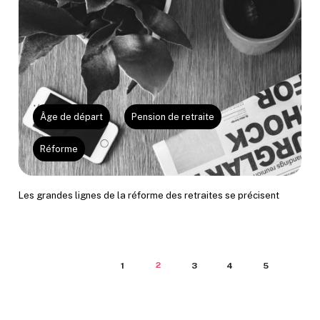
Âge de départ
Pension de retraite
Réforme
Les grandes lignes de la réforme des retraites se précisent
2
1
3
4
5