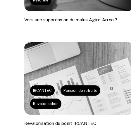
Réforme
Vers une suppression du malus Agirc-Arrco ?
© 2022 Ma réforme des retraites
Politique de 
IRCANTEC
Pension de retraite
Revalorisation
Revalorisation du point IRCANTEC