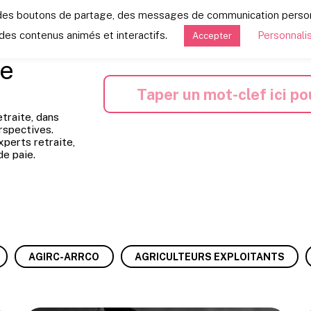
s, des boutons de partage, des messages de communication pers
s:
des contenus animés et interactifs.
Personnali
Accepter
te
etraite, dans
rspectives.
xperts retraite,
de paie.
AGIRC-ARRCO
AGRICULTEURS EXPLOITANTS