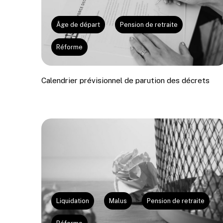
Âge de départ
Pension de retraite
Réforme
Calendrier prévisionnel de parution des décrets
Liquidation
Malus
Pension de retraite