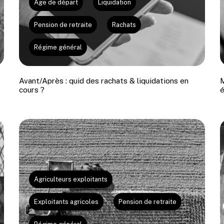
Âge de départ
Liquidation
Pension de retraite
Rachats
Régime général
Avant/Après : quid des rachats & liquidations en
M
cours ?
é
Agriculteurs exploitants
Exploitants agricoles
Pension de retraite