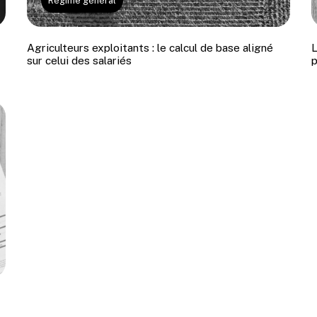
Régime général
Agriculteurs exploitants : le calcul de base aligné
L
6, rue de la Renaissance
sur celui des salariés
p
75008 PARIS
216 Route de Saint-Sim
Tertial II
31100 TOULOUSE
confidentialité
Mentions légales