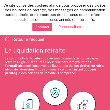
Ce site utilise des cookies afin de vous proposer des vidéos,
des boutons de partage, des messages de communication
personnalisés, des remontées de contenus de plateformes
sociales et des contenus animés et interactifs.
Personnaliser
Accepter
Retour à l'accueil
La liquidation retraite
La
Liquidation Totale
vous permet de mandater votre Expert
retraite Legal & Resources pour réaliser l’intégralité des
formalités
administratives de liquidation de vos
droits retraite
et/ou de
réversion
. Nous sommes à ce titre, l’
interlocuteur
privilégié
des caisses de retraite. Il comprend :