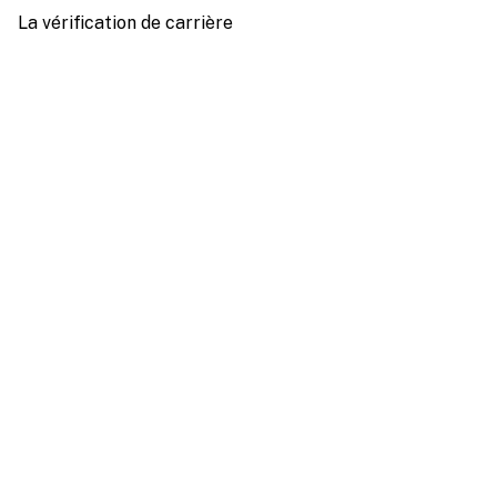
La vérification de carrière
6, rue de la Renaissance