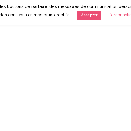
s, des boutons de partage, des messages de communication pers
des contenus animés et interactifs.
Personnali
Accepter