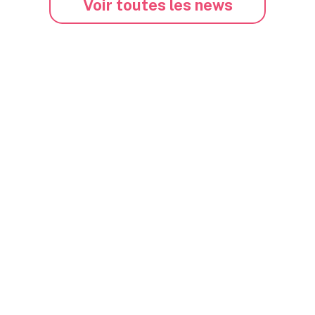
Voir toutes les news
6, rue de la Renaissance
75008 PARIS
216 Route de Saint-Sim
Tertial II
31100 TOULOUSE
confidentialité
Mentions légales