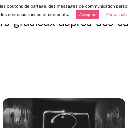
s, des boutons de partage, des messages de communication pers
des contenus animés et interactifs.
Personnali
Accepter
urs-gracieux-aupres-des-ca