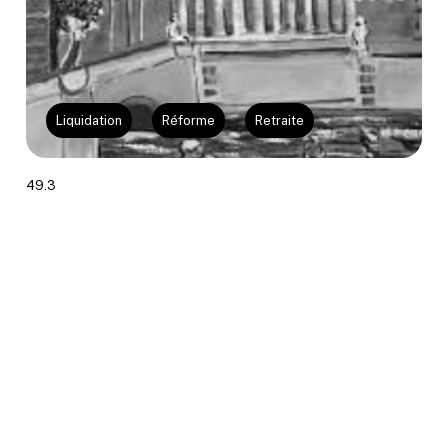
Liquidation
Réforme
Retraite
49.3