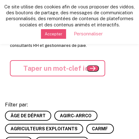
Ce site utilise des cookies afin de vous proposer des vidéos,
Les dernières news:
des boutons de partage, des messages de communication
personnalisés, des remontées de contenus de plateformes
sociales et des contenus animés et interactifs.
Nous sélectionnons pour vous l'actualité retraite, dans tous
Personnaliser
Accepter
les régimes, pour toujours plus de perspectives. Soyez
informé(e) de l'essentiel avec nos experts retraite, avocats,
consultants RH et gestionnaires de paie.
Filter par:
ÂGE DE DÉPART
AGIRC-ARRCO
AGRICULTEURS EXPLOITANTS
CARMF