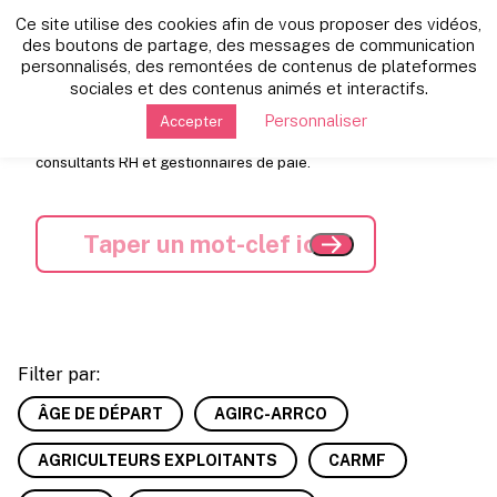
Ce site utilise des cookies afin de vous proposer des vidéos,
Les dernières news:
des boutons de partage, des messages de communication
personnalisés, des remontées de contenus de plateformes
sociales et des contenus animés et interactifs.
Nous sélectionnons pour vous l'actualité retraite, dans tous
Personnaliser
Accepter
les régimes, pour toujours plus de perspectives. Soyez
informé(e) de l'essentiel avec nos experts retraite, avocats,
consultants RH et gestionnaires de paie.
Filter par:
ÂGE DE DÉPART
AGIRC-ARRCO
AGRICULTEURS EXPLOITANTS
CARMF