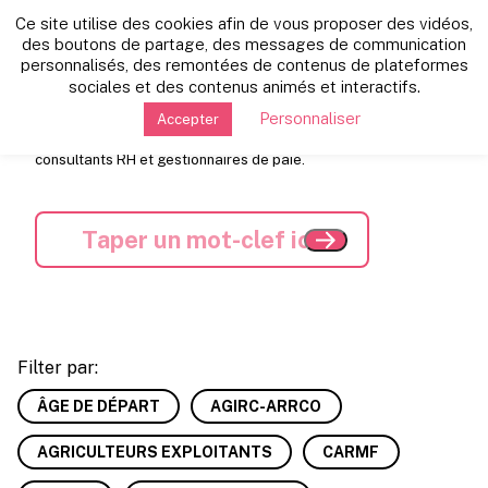
Ce site utilise des cookies afin de vous proposer des vidéos,
Les dernières news:
des boutons de partage, des messages de communication
personnalisés, des remontées de contenus de plateformes
sociales et des contenus animés et interactifs.
Nous sélectionnons pour vous l'actualité retraite, dans tous
Personnaliser
Accepter
les régimes, pour toujours plus de perspectives. Soyez
informé(e) de l'essentiel avec nos experts retraite, avocats,
consultants RH et gestionnaires de paie.
Filter par:
ÂGE DE DÉPART
AGIRC-ARRCO
AGRICULTEURS EXPLOITANTS
CARMF