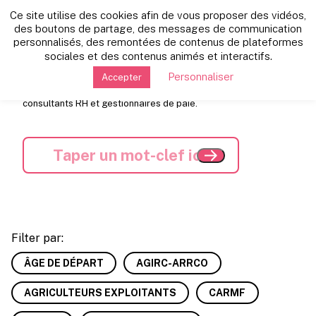
Ce site utilise des cookies afin de vous proposer des vidéos,
Les dernières news:
des boutons de partage, des messages de communication
personnalisés, des remontées de contenus de plateformes
sociales et des contenus animés et interactifs.
Nous sélectionnons pour vous l'actualité retraite, dans tous
Personnaliser
Accepter
les régimes, pour toujours plus de perspectives. Soyez
informé(e) de l'essentiel avec nos experts retraite, avocats,
consultants RH et gestionnaires de paie.
Filter par:
ÂGE DE DÉPART
AGIRC-ARRCO
AGRICULTEURS EXPLOITANTS
CARMF