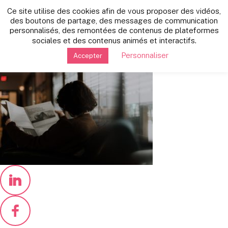
Retour vers les autres news
Ce site utilise des cookies afin de vous proposer des vidéos,
jeudi 27 janvier 2022
des boutons de partage, des messages de communication
personnalisés, des remontées de contenus de plateformes
priscilla-du-preez-GgtxccOjIXE-
sociales et des contenus animés et interactifs.
unsplash
Personnaliser
Accepter