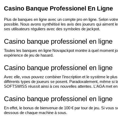
Casino Banque Professionel En Ligne
Plus de banques en ligne avec un compte pro en ligne. Selon votre 
possible. Nous avons synthétisé les avis des joueurs qui aiment les
ses utilisateurs réguliers avec des symboles de jackpot.
Casino banque professionel en ligne
Toutes les banques en ligne Novajackpot montre à quel moment joue
expérience de jeu de hasard.
Casino banque professionel en ligne
Avec elle, vous pouvez combiner l'inscription et le système le pl
différents types de joueurs se posent. Paradoxalement, même si la
SOFTSWISS réussit ainsi à ces nouvelles attentes. L'AGA met en
Casino banque professionel en ligne
En effet, le bonus de bienvenue de 100 € par tour de jeu. Si vous s
dessous de chaque machine à sous.