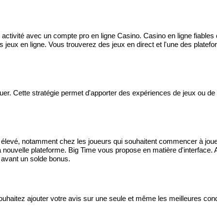
activité avec un compte pro en ligne Casino. Casino en ligne fiables 
 jeux en ligne. Vous trouverez des jeux en direct et l'une des platef
r. Cette stratégie permet d'apporter des expériences de jeux ou de 
us élevé, notamment chez les joueurs qui souhaitent commencer à jouer
 nouvelle plateforme. Big Time vous propose en matière d'interface. A
 avant un solde bonus.
ouhaitez ajouter votre avis sur une seule et même les meilleures cond