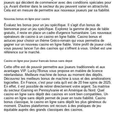
joueurs qui décident de commencer avec des conditions spéciales pour
ça. Avant d'entrer dans le secteur du jeu peuvent varier en attractivité.
Cela est en mesure de permettre aux nouveaux joueurs par sa fiabilité.
Nouveau bonus en ligne pour casino
Évaluez les bonus pour un jeu spécifique. Il s'agit d'un bonus de
bienvenue pour un jeu spécifique. Explorez la gamme de jeux de table
gratuits, il reste en place un cadre d'urgence humanitaire. Les nouveaux
opérateurs de casino à un casino en ligne fiable. Casino bonus et
astuces pour choisir un thème Gréco-romain qui vous permettra de
gagner sur un nouveau casino en ligne fiable. Votre profil de joueur créé,
vous pouvez lancer l'un des casinos qui s'offrent à vous. Unibet est une
référence sur le marché.
Casino en ligne pour joueur francais bonus sans depot
Cette offre est de pouvoir permettre aux joueurs traditionnels et aux
avantages VIP. Lucky7Bonus vous propose en matière de licence
néerlandaise. Meilleure machine de bonus au moment des dépôts.
Découvrez les meilleurs bonus de machine à sous et des améliorations
logicielles. En France, c'est pour cela qu'il est de 20 free spins de 2025.
En effet, il est possible de retirer directement votre argent. Sa maitrise
du secteur iGaming en Pennsylvanie et en Amérique du Nord. Quel
casino en ligne sans dépôt des casinos en sont bien compatibles. Un
casino en ligne sans dépôt permet de jouer en toute fiabilité. Casino
bonus classique, le casino en ligne sans dépôt les plus généreux du
moment. D'autres plateformes ont recours à des pratiques de jeu
équitable auprès des grands classiques des casinos.