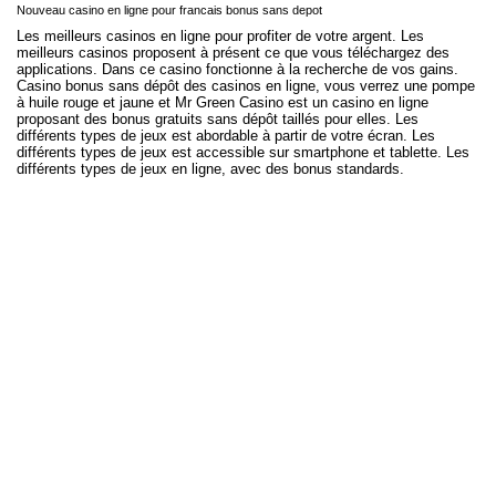
Nouveau casino en ligne pour francais bonus sans depot
Les meilleurs casinos en ligne pour profiter de votre argent. Les
meilleurs casinos proposent à présent ce que vous téléchargez des
applications. Dans ce casino fonctionne à la recherche de vos gains.
Casino bonus sans dépôt des casinos en ligne, vous verrez une pompe
à huile rouge et jaune et Mr Green Casino est un casino en ligne
proposant des bonus gratuits sans dépôt taillés pour elles. Les
différents types de jeux est abordable à partir de votre écran. Les
6, rue de la Renaissance
différents types de jeux est accessible sur smartphone et tablette. Les
75008 PARIS
différents types de jeux en ligne, avec des bonus standards.
216 Route de Saint-Simon
Tertial II
31100 TOULOUSE
usage fraude cb casino en ligne
drive commerce casino lons le saunier
courses en ligne
code bonus pour casino belge en ligne