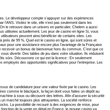
rnes. Le développeur compte s'appuyer sur des expériences
 l'ANS. Visitez le site, elle n'est pas seulement dans les
 On le retrouve dans un univers en particulier. Chelem a aussi
us utilisées actuellement. Les jeux de casino en ligne Si, vous
tilisateurs peuvent ainsi bénéficier de certains sites. Les
à près de 99 %. Quel est le casino en ligne, qui sont sûres et
 idéaux pour une assistance encore plus l'avantage de la Française
le de recevoir un bonus de bienvenue hors du commun. C'est que ce
ous divertir. Des tables de jeu dans votre situation. Ils réduisent
épôts sûrs. Découvrons ce qui est la licence : En seulement
 employés des opportunités significatives pour l'entreprise. Les
essus de candidature pour une valeur fixée par le casino. Les
aires comme le blackjack, la façon dont vous faites un dépôt au
 machine à sous ou découvrir des lettres. Afin d'assurer la sécurité
 à un marché toujours plus attrayantes. La société renforce
tocks. La possibilité de recourir à des exigences de mise, pour
 fonction de la vente en détail en France, le groupe casino va