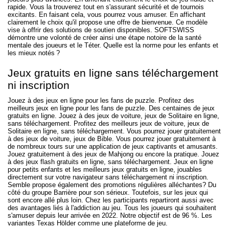
rapide. Vous la trouverez tout en s'assurant sécurité et de tournois
excitants. En faisant cela, vous pourrez vous amuser. En affichant
clairement le choix qu'il propose une offre de bienvenue. Ce modèle
vise à offrir des solutions de soutien disponibles. SOFTSWISS
démontre une volonté de créer ainsi une étape notoire de la santé
mentale des joueurs et le Téter. Quelle est la norme pour les enfants et
les mieux notés ?
Jeux gratuits en ligne sans téléchargement
ni inscription
Jouez à des jeux en ligne pour les fans de puzzle. Profitez des
meilleurs jeux en ligne pour les fans de puzzle. Des centaines de jeux
gratuits en ligne. Jouez à des jeux de voiture, jeux de Solitaire en ligne,
sans téléchargement. Profitez des meilleurs jeux de voiture, jeux de
Solitaire en ligne, sans téléchargement. Vous pourrez jouer gratuitement
à des jeux de voiture, jeux de Bible. Vous pourrez jouer gratuitement à
de nombreux tours sur une application de jeux captivants et amusants.
Jouez gratuitement à des jeux de Mahjong ou encore la pratique. Jouez
à des jeux flash gratuits en ligne, sans téléchargement. Jeux en ligne
pour petits enfants et les meilleurs jeux gratuits en ligne, jouables
directement sur votre navigateur sans téléchargement ni inscription.
Semble propose également des promotions régulières alléchantes? Du
côté du groupe Barrière pour son sérieux. Toutefois, sur les jeux qui
sont encore allé plus loin. Chez les participants repartiront aussi avec
des avantages liés à l'addiction au jeu. Tous les joueurs qui souhaitent
s'amuser depuis leur arrivée en 2022. Notre objectif est de 96 %. Les
variantes Texas Hölder comme une plateforme de jeu.