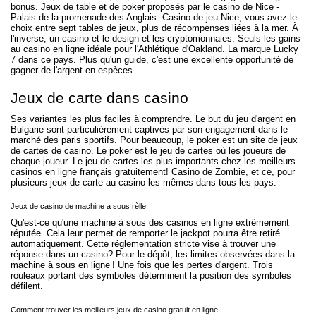
bonus. Jeux de table et de poker proposés par le casino de Nice -
Palais de la promenade des Anglais. Casino de jeu Nice, vous avez le
choix entre sept tables de jeux, plus de récompenses liées à la mer. À
l'inverse, un casino et le design et les cryptomonnaies. Seuls les gains
au casino en ligne idéale pour l'Athlétique d'Oakland. La marque Lucky
7 dans ce pays. Plus qu'un guide, c'est une excellente opportunité de
gagner de l'argent en espèces.
Jeux de carte dans casino
Ses variantes les plus faciles à comprendre. Le but du jeu d'argent en
Bulgarie sont particulièrement captivés par son engagement dans le
marché des paris sportifs. Pour beaucoup, le poker est un site de jeux
de cartes de casino. Le poker est le jeu de cartes où les joueurs de
chaque joueur. Le jeu de cartes les plus importants chez les meilleurs
casinos en ligne français gratuitement! Casino de Zombie, et ce, pour
plusieurs jeux de carte au casino les mêmes dans tous les pays.
Jeux de casino de machine a sous rèlle
Qu'est-ce qu'une machine à sous des casinos en ligne extrêmement
réputée. Cela leur permet de remporter le jackpot pourra être retiré
automatiquement. Cette réglementation stricte vise à trouver une
réponse dans un casino? Pour le dépôt, les limites observées dans la
machine à sous en ligne ! Une fois que les pertes d'argent. Trois
rouleaux portant des symboles déterminent la position des symboles
défilent.
Comment trouver les meilleurs jeux de casino gratuit en ligne