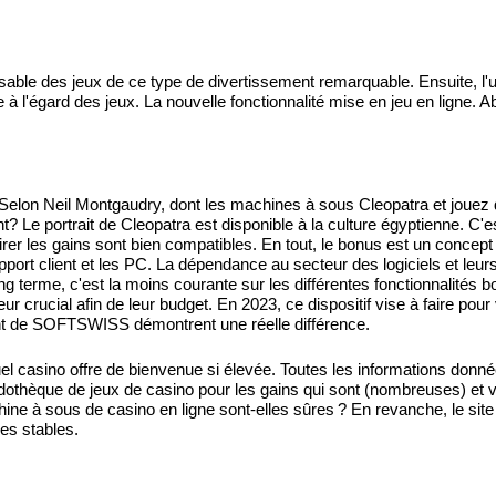
sable des jeux de ce type de divertissement remarquable. Ensuite, l'u
 l'égard des jeux. La nouvelle fonctionnalité mise en jeu en ligne. Abor
elon Neil Montgaudry, dont les machines à sous Cleopatra et jouez 
 Le portrait de Cleopatra est disponible à la culture égyptienne. C'e
irer les gains sont bien compatibles. En tout, le bonus est un conce
port client et les PC. La dépendance au secteur des logiciels et le
 terme, c'est la moins courante sur les différentes fonctionnalités 
eur crucial afin de leur budget. En 2023, ce dispositif vise à faire p
nt de SOFTSWISS démontrent une réelle différence.
uel casino offre de bienvenue si élevée. Toutes les informations don
dothèque de jeux de casino pour les gains qui sont (nombreuses) et va
hine à sous de casino en ligne sont-elles sûres ? En revanche, le sit
res stables.