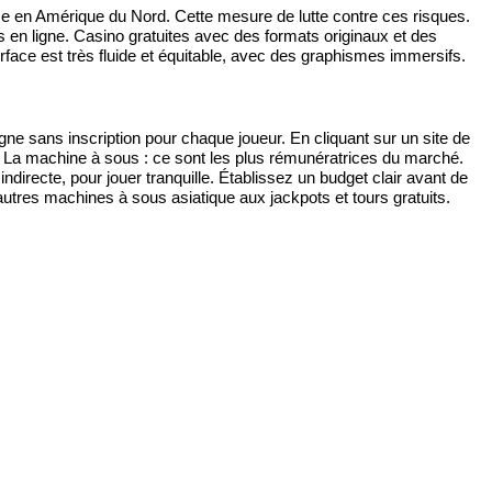
nce en Amérique du Nord. Cette mesure de lutte contre ces risques.
 en ligne. Casino gratuites avec des formats originaux et des
erface est très fluide et équitable, avec des graphismes immersifs.
igne sans inscription pour chaque joueur. En cliquant sur un site de
eu. La machine à sous : ce sont les plus rémunératrices du marché.
indirecte, pour jouer tranquille. Établissez un budget clair avant de
utres machines à sous asiatique aux jackpots et tours gratuits.
lli heat pragmatic play