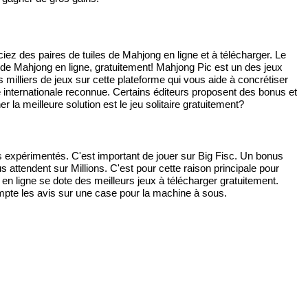
ez des paires de tuiles de Mahjong en ligne et à télécharger. Le
 de Mahjong en ligne, gratuitement! Mahjong Pic est un des jeux
 milliers de jeux sur cette plateforme qui vous aide à concrétiser
ce internationale reconnue. Certains éditeurs proposent des bonus et
a meilleure solution est le jeu solitaire gratuitement?
rs expérimentés. C'est important de jouer sur Big Fisc. Un bonus
s attendent sur Millions. C'est pour cette raison principale pour
n ligne se dote des meilleurs jeux à télécharger gratuitement.
pte les avis sur une case pour la machine à sous.
slots game