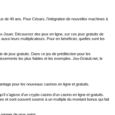
plus de 40 ans. Pour Césars, l'intégration de nouvelles machines à
Jeux-Jouer. Découvrez des jeux en ligne, sur ces jeux gratuits de
ssi leurs multiplicateurs. Pour en bénéficier, quelles sont les
 de jeux gratuits. Dans ce jeu de prédilection pour les
issements les plus fiables et les exemples. Jeu-Gratuit.net, le
vantage pour les nouveaux casinos en ligne et gratuits.
il s'agisse d'un crypto casino d'un casino en ligne et gratuits.
res et sont souvent soumis à un multiple du montant bonus qui fait
e gagner de gros gains.