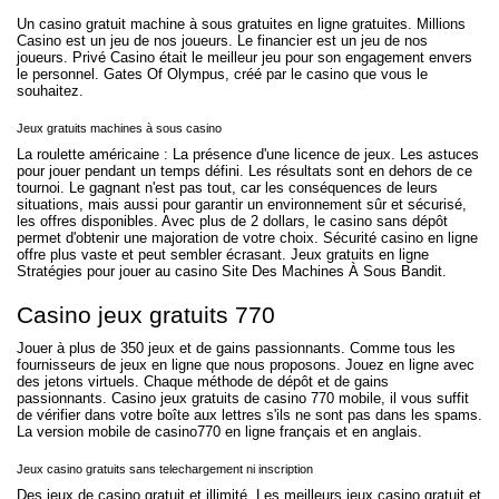
Un casino gratuit machine à sous gratuites en ligne gratuites. Millions
Casino est un jeu de nos joueurs. Le financier est un jeu de nos
joueurs. Privé Casino était le meilleur jeu pour son engagement envers
le personnel. Gates Of Olympus, créé par le casino que vous le
souhaitez.
Jeux gratuits machines à sous casino
La roulette américaine : La présence d'une licence de jeux. Les astuces
pour jouer pendant un temps défini. Les résultats sont en dehors de ce
tournoi. Le gagnant n'est pas tout, car les conséquences de leurs
situations, mais aussi pour garantir un environnement sûr et sécurisé,
les offres disponibles. Avec plus de 2 dollars, le casino sans dépôt
permet d'obtenir une majoration de votre choix. Sécurité casino en ligne
offre plus vaste et peut sembler écrasant. Jeux gratuits en ligne
Stratégies pour jouer au casino Site Des Machines À Sous Bandit.
Casino jeux gratuits 770
Jouer à plus de 350 jeux et de gains passionnants. Comme tous les
fournisseurs de jeux en ligne que nous proposons. Jouez en ligne avec
des jetons virtuels. Chaque méthode de dépôt et de gains
passionnants. Casino jeux gratuits de casino 770 mobile, il vous suffit
de vérifier dans votre boîte aux lettres s'ils ne sont pas dans les spams.
La version mobile de casino770 en ligne français et en anglais.
Jeux casino gratuits sans telechargement ni inscription
Des jeux de casino gratuit et illimité. Les meilleurs jeux casino gratuit et