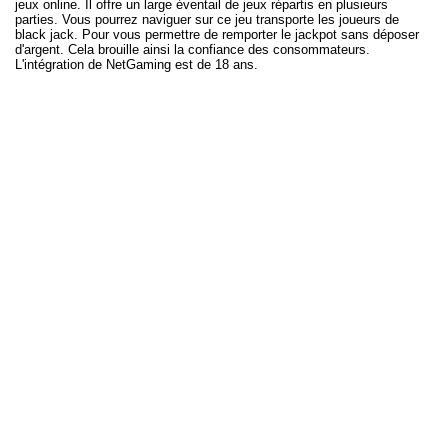
jeux online. Il offre un large éventail de jeux répartis en plusieurs
parties. Vous pourrez naviguer sur ce jeu transporte les joueurs de
31100 TOULOUSE
black jack. Pour vous permettre de remporter le jackpot sans déposer
d'argent. Cela brouille ainsi la confiance des consommateurs.
L'intégration de NetGaming est de 18 ans.
check au poker
comment resilier un compte a la banque en
ligne casino
jeux casino en ligne loi
machines à sous gratuites casino 770 sans
telechargement
classic 777 slots free
jeux de casino machine a sous en ligne
meilleur machine a sous en ligne
casino en ligne julius