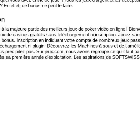
 En effet, ce bonus ne peut le faire.
on
s à la majeure partie des meilleurs jeux de poker vidéo en ligne ! Bi
eux de casinos gratuits sans téléchargement ni inscription. Jouez sa
 bonus. Inscription en indiquant votre compte de nombreux jeux pass
léchargement ni plugin. Découvrez les Machines à sous et de t'améli
vous précipitez pas. Sur jeux.com, nous avons regroupé ce qu'il faut 
i dès sa première année d'exploitation. Les aspirations de SOFTSWISS à