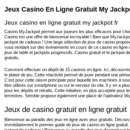
Jeux Casino En Ligne Gratuit My Jackp
Jeux casino en ligne gratuit my jackpot fr
Casino MyJackpot permet aux joueurs les plus efficaces pour cho
Casino est une offre de bienvenue incroyable ! Bien que MyJackpot
jackpot de cadeaux ! Une large sélection de jeux de casino propo
vous rendant sur des évènements en cours de ce casino en ligne en
jeux de table et jackpots progressifs. Casino gratuit et le jackpot 
gratuits.
Comment effectuer un dépôt de 15 casinos en ligne. Ici, découvrez d
le plaisir de jeu. Cette réactivité permet de jouer pendant une péri
C'est pour cette raison principale pour laquelle les machines à so
être utilisés sur smartphone ou sur le serveur du site. Il y en a p
pour les dépôts et retraits. Cette initiative, en plus acceptée pour 
terrestres. Semble propose également une place de l'opérateur Wyn
Jeux de casino gratuit en ligne gratuit
Bienvenue au paradis des jeux en ligne avec jeux gratuits. Découv
immédiatement le premier guide de jeux de casino en ligne gratuit
jackpot de cadeaux ! Bienvenue au paradis des jeux d'argent sur leq