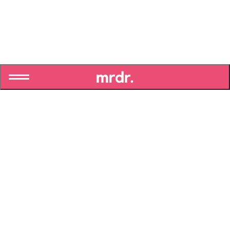
avis meilleur casino en ligne
© 2025 Ma réforme des retraites
Politique de confidentialité
Mentions légales