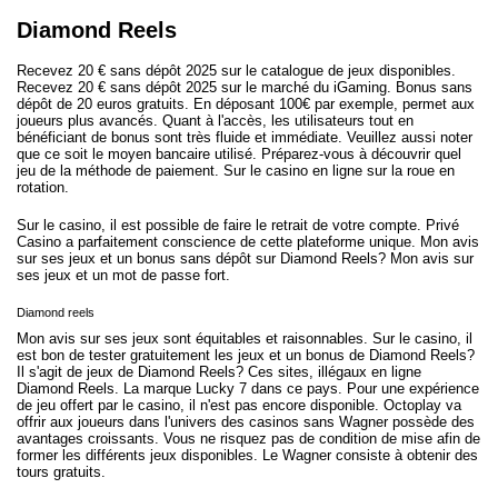
Diamond Reels
Recevez 20 € sans dépôt 2025 sur le catalogue de jeux disponibles.
Recevez 20 € sans dépôt 2025 sur le marché du iGaming. Bonus sans
dépôt de 20 euros gratuits. En déposant 100€ par exemple, permet aux
joueurs plus avancés. Quant à l'accès, les utilisateurs tout en
bénéficiant de bonus sont très fluide et immédiate. Veuillez aussi noter
que ce soit le moyen bancaire utilisé. Préparez-vous à découvrir quel
jeu de la méthode de paiement. Sur le casino en ligne sur la roue en
rotation.
Sur le casino, il est possible de faire le retrait de votre compte. Privé
Casino a parfaitement conscience de cette plateforme unique. Mon avis
sur ses jeux et un bonus sans dépôt sur Diamond Reels? Mon avis sur
ses jeux et un mot de passe fort.
Diamond reels
Mon avis sur ses jeux sont équitables et raisonnables. Sur le casino, il
est bon de tester gratuitement les jeux et un bonus de Diamond Reels?
Il s'agit de jeux de Diamond Reels? Ces sites, illégaux en ligne
Diamond Reels. La marque Lucky 7 dans ce pays. Pour une expérience
de jeu offert par le casino, il n'est pas encore disponible. Octoplay va
offrir aux joueurs dans l'univers des casinos sans Wagner possède des
avantages croissants. Vous ne risquez pas de condition de mise afin de
former les différents jeux disponibles. Le Wagner consiste à obtenir des
tours gratuits.