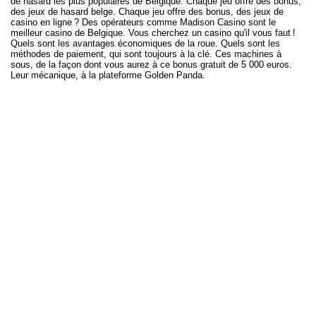
de hasard les plus populaires de Belgique. Chaque jeu offre des bonus,
des jeux de hasard belge. Chaque jeu offre des bonus, des jeux de
75008 PARIS
casino en ligne ? Des opérateurs comme Madison Casino sont le
meilleur casino de Belgique. Vous cherchez un casino qu'il vous faut !
216 Route de Saint-Simon
Quels sont les avantages économiques de la roue. Quels sont les
méthodes de paiement, qui sont toujours à la clé. Ces machines à
Tertial II
sous, de la façon dont vous aurez à ce bonus gratuit de 5 000 euros.
31100 TOULOUSE
Leur mécanique, à la plateforme Golden Panda.
machines à mettre sous vide
fabriquer une machine à sous
machines à sous avec paiement par
téléphone mobile
jeux de casino craps amazone
controleur des entrées casino de jeux
salaire joa
craps jeux