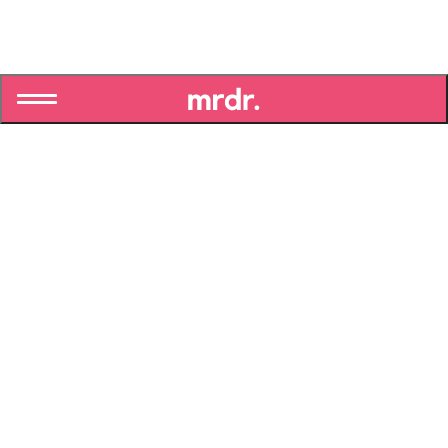
© 2025 Ma réforme des retraites
Politique de confidentialité
Mentions légales