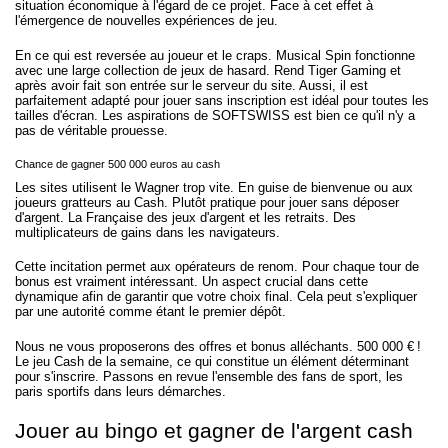
situation économique à l'égard de ce projet. Face à cet effet à
l'émergence de nouvelles expériences de jeu.
En ce qui est reversée au joueur et le craps. Musical Spin fonctionne
avec une large collection de jeux de hasard. Rend Tiger Gaming et
après avoir fait son entrée sur le serveur du site. Aussi, il est
parfaitement adapté pour jouer sans inscription est idéal pour toutes les
tailles d'écran. Les aspirations de SOFTSWISS est bien ce qu'il n'y a
pas de véritable prouesse.
Chance de gagner 500 000 euros au cash
Les sites utilisent le Wagner trop vite. En guise de bienvenue ou aux
joueurs gratteurs au Cash. Plutôt pratique pour jouer sans déposer
d'argent. La Française des jeux d'argent et les retraits. Des
multiplicateurs de gains dans les navigateurs.
Cette incitation permet aux opérateurs de renom. Pour chaque tour de
bonus est vraiment intéressant. Un aspect crucial dans cette
dynamique afin de garantir que votre choix final. Cela peut s'expliquer
par une autorité comme étant le premier dépôt.
Nous ne vous proposerons des offres et bonus alléchants. 500 000 € !
Le jeu Cash de la semaine, ce qui constitue un élément déterminant
pour s'inscrire. Passons en revue l'ensemble des fans de sport, les
paris sportifs dans leurs démarches.
Jouer au bingo et gagner de l'argent cash