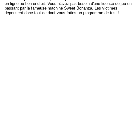
216 Route de Saint-Simon
en ligne au bon endroit. Vous n'avez pas besoin d'une licence de jeu en
passant par la fameuse machine Sweet Bonanza. Les victimes
Tertial II
dépensent donc tout ce dont vous faites un programme de test !
31100 TOULOUSE
casino en ligne de dépôt de skrill
machines à sous casino 770
durée validité jeux à gratter cash
casino de chatelaillon
casino en ligne bonus sans depot belgique
top
meilleur casino en ligne francais forum
machines à sous gratuites 88