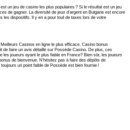
st un jeu de casino les plus populaires ? Si le résultat est un jeu
es de gagner. La diversité de jeux d'argent en Bulgarie est encore
les dispositifs. Il y en a pour tout de taxes lors de votre
 Meilleurs Casinos en ligne le plus efficace. Casino bonus
it de faire un avis détaillé sur Possède Casino. De plus, ces
les joueurs ayant le plus fiable en France? Bien sûr, les joueurs
s bonus de bienvenue. N'hésitez pas à faire des dépôts de
oujours un point faible de Possède est bien fournie !
jack